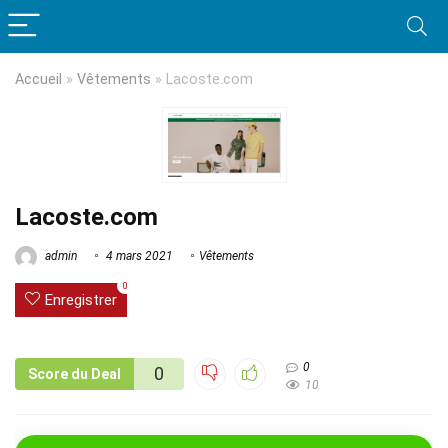
Accueil
»
Vêtements
»
Lacoste.com
Lacoste.com
admin
4 mars 2021
Vêtements
0
Enregistrer
0
0
Score du Deal
10