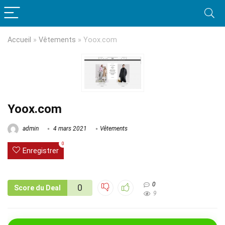
Accueil
»
Vêtements
»
Yoox.com
Yoox.com
admin
4 mars 2021
Vêtements
0
Enregistrer
0
0
Score du Deal
9