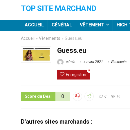
TOP SITE MARCHAND
ACCUEIL
GÉNÉRAL
VÊTEMENT
HIGH
Accueil
»
Vêtements
»
Guess.eu
Guess.eu
admin
4 mars 2021
Vêtements
0
Enregistrer
0
Score du Deal
0
16
D'autres sites marchands :