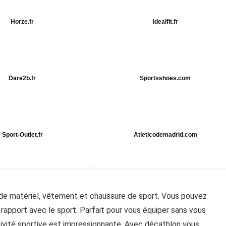
Horze.fr
Idealfit.fr
Dare2b.fr
Sportsshoes.com
Sport-Outlet.fr
Atleticodemadrid.com
 de matériel, vêtement et chaussure de sport. Vous pouvez
rapport avec le sport. Parfait pour vous équiper sans vous
ctivité sportive est impressionnante. Avec décathlon vous