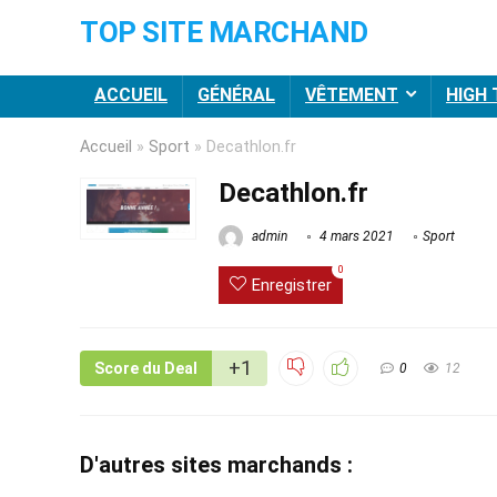
TOP SITE MARCHAND
ACCUEIL
GÉNÉRAL
VÊTEMENT
HIGH
Accueil
»
Sport
»
Decathlon.fr
Decathlon.fr
admin
4 mars 2021
Sport
0
Enregistrer
+1
Score du Deal
0
12
D'autres sites marchands :