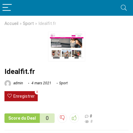
Accueil
»
Sport
»
Idealfit.fr
Idealfit.fr
admin
4 mars 2021
Sport
0
Enregistrer
0
0
Score du Deal
8