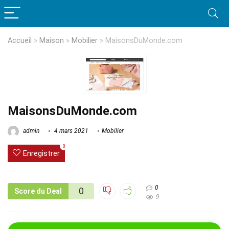
Accueil
»
Maison
»
Mobilier
»
MaisonsDuMonde.com
MaisonsDuMonde.com
admin
4 mars 2021
Mobilier
0
Enregistrer
0
0
Score du Deal
9