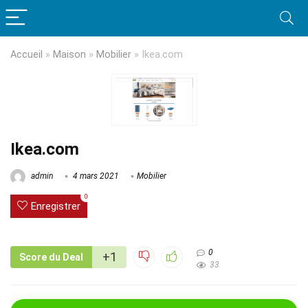
Accueil
»
Maison
»
Mobilier
»
Ikea.com
Ikea.com
admin
4 mars 2021
Mobilier
0
Enregistrer
0
+1
Score du Deal
33