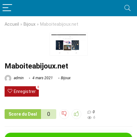
Accueil
»
Bijoux
»
Maboiteabijoux.net
Maboiteabijoux.net
admin
4 mars 2021
Bijoux
0
Enregistrer
0
0
Score du Deal
6