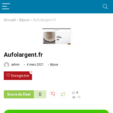
Accueil
»
Bijoux
»
Aufolargent.fr
Aufolargent.fr
admin
4 mars 2021
Bijoux
0
Enregistrer
0
0
Score du Deal
15