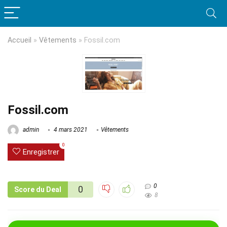
Accueil
»
Vêtements
»
Fossil.com
Fossil.com
admin
4 mars 2021
Vêtements
0
Enregistrer
0
0
Score du Deal
8