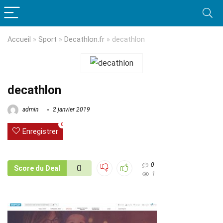
Accueil
»
Sport
»
Decathlon.fr
»
decathlon
decathlon
admin
2 janvier 2019
0
Enregistrer
0
0
Score du Deal
1