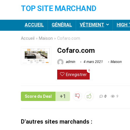
TOP SITE MARCHAND
ACCUEIL
GÉNÉRAL
VÊTEMENT
HIGH
Accueil
»
Maison
»
Cofaro.com
Cofaro.com
admin
4 mars 2021
Maison
0
Enregistrer
+1
Score du Deal
0
9
D'autres sites marchands :