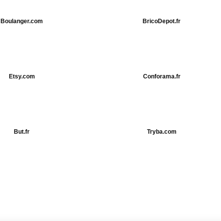
Boulanger.com
BricoDepot.fr
Etsy.com
Conforama.fr
But.fr
Tryba.com