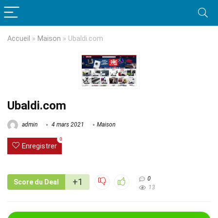
Accueil
»
Maison
»
Ubaldi.com
Ubaldi.com
admin
4 mars 2021
Maison
0
Enregistrer
0
+1
Score du Deal
13