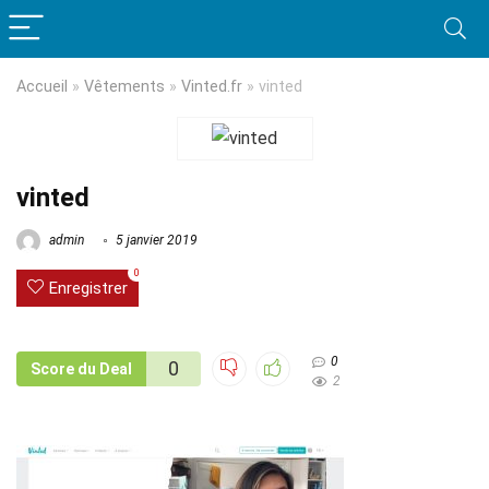
Accueil
»
Vêtements
»
Vinted.fr
»
vinted
vinted
admin
5 janvier 2019
0
Enregistrer
0
0
Score du Deal
2