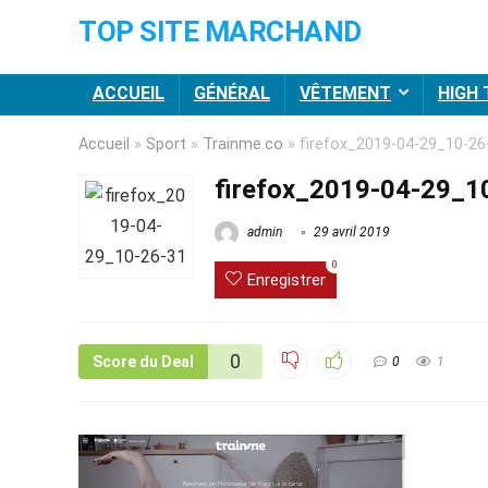
TOP SITE MARCHAND
ACCUEIL
GÉNÉRAL
VÊTEMENT
HIGH
Accueil
»
Sport
»
Trainme.co
»
firefox_2019-04-29_10-26
firefox_2019-04-29_1
admin
29 avril 2019
0
Enregistrer
0
Score du Deal
0
1