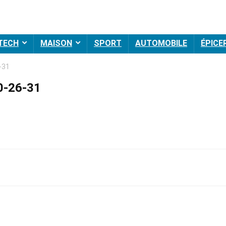
 TECH
MAISON
SPORT
AUTOMOBILE
ÉPICE
-31
0-26-31