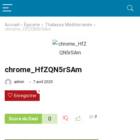
Accueil
»
Épicerie
»
Thalassa Méditerranée
»
chrome_HfZQN5rSAm
chrome_HfZQN5rSAm
admin
7 avril 2020
0
Enregistrer
0
0
Score du Deal