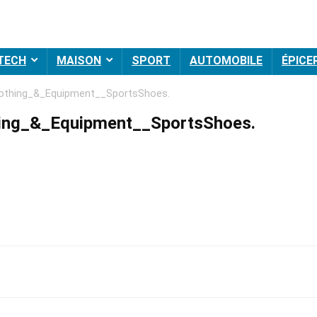
 TECH
MAISON
SPORT
AUTOMOBILE
ÉPICE
othing_&_Equipment__SportsShoes.
ing_&_Equipment__SportsShoes.