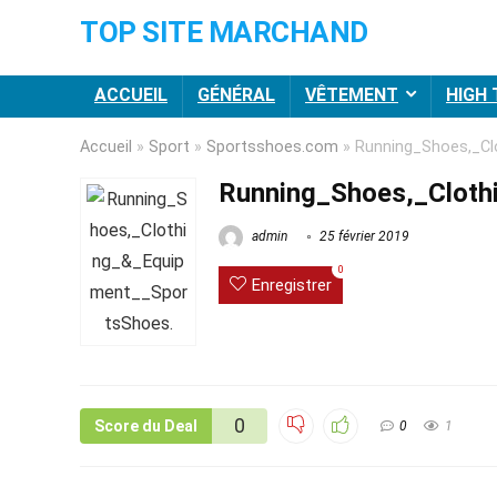
TOP SITE MARCHAND
ACCUEIL
GÉNÉRAL
VÊTEMENT
HIGH
Accueil
»
Sport
»
Sportsshoes.com
»
Running_Shoes,_Cl
Running_Shoes,_Cloth
admin
25 février 2019
0
Enregistrer
0
Score du Deal
0
1