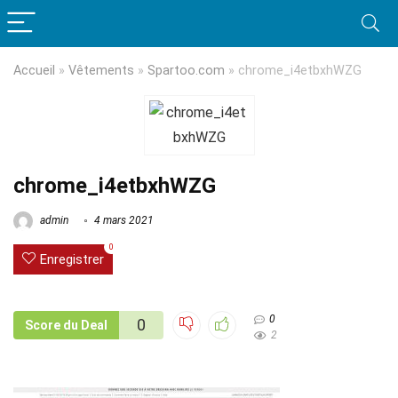
Accueil
»
Vêtements
»
Spartoo.com
»
chrome_i4etbxhWZG
chrome_i4etbxhWZG
admin
4 mars 2021
0
Enregistrer
0
0
Score du Deal
2