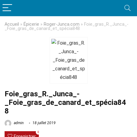
Accueil
»
Épicerie
»
Roger-Junca.com
»
Foie_gras_R._Junca_-
_Foie_gras_de_canard_et_spécia848
Foie_gras_R._Junca_-
_Foie_gras_de_canard_et_spécia84
8
admin
18 juillet 2019
0
Enregistrer