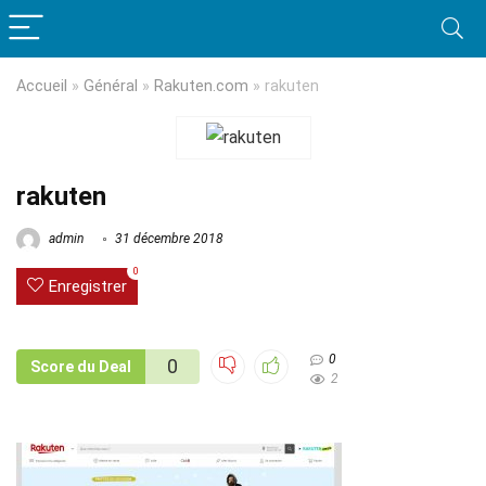
Accueil
»
Général
»
Rakuten.com
»
rakuten
rakuten
admin
31 décembre 2018
0
Enregistrer
0
0
Score du Deal
2