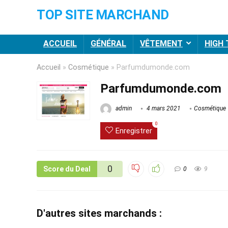
TOP SITE MARCHAND
ACCUEIL
GÉNÉRAL
VÊTEMENT
HIGH
Accueil
»
Cosmétique
»
Parfumdumonde.com
Parfumdumonde.com
admin
4 mars 2021
Cosmétique
0
Enregistrer
0
Score du Deal
0
9
D'autres sites marchands :