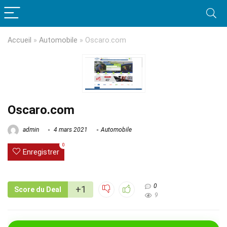
Accueil
»
Automobile
»
Oscaro.com
Oscaro.com
admin
4 mars 2021
Automobile
0
Enregistrer
0
+1
Score du Deal
9