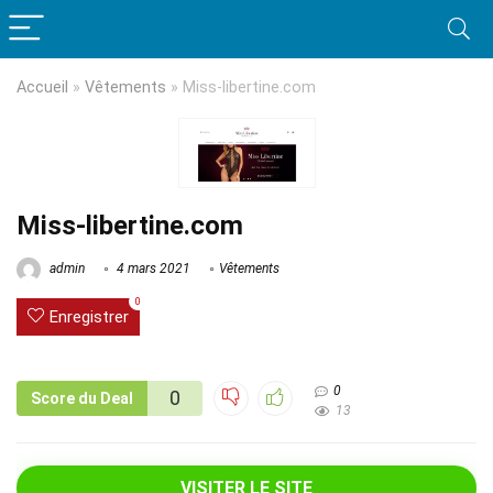
Accueil
»
Vêtements
»
Miss-libertine.com
Miss-libertine.com
admin
4 mars 2021
Vêtements
0
Enregistrer
0
0
Score du Deal
13
VISITER LE SITE