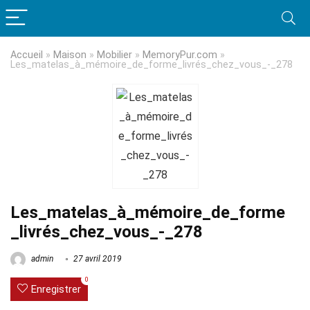
Accueil
»
Maison
»
Mobilier
»
MemoryPur.com
»
Les_matelas_à_mémoire_de_forme_livrés_chez_vous_-_278
Les_matelas_à_mémoire_de_forme
_livrés_chez_vous_-_278
admin
27 avril 2019
0
Enregistrer