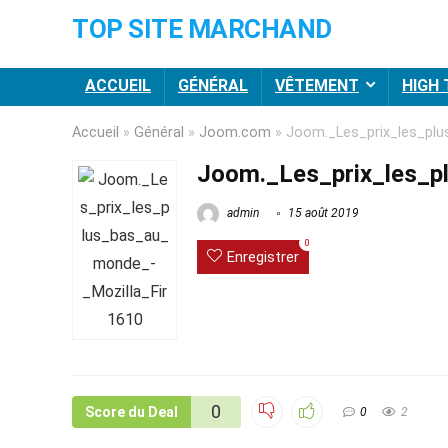
TOP SITE MARCHAND
ACCUEIL
GÉNÉRAL
VÊTEMENT
HIGH
Accueil
»
Général
»
Joom.com
»
Joom._Les_prix_les_pl
Joom._Les_prix_les_p
admin
15 août 2019
0
Enregistrer
0
Score du Deal
0
2