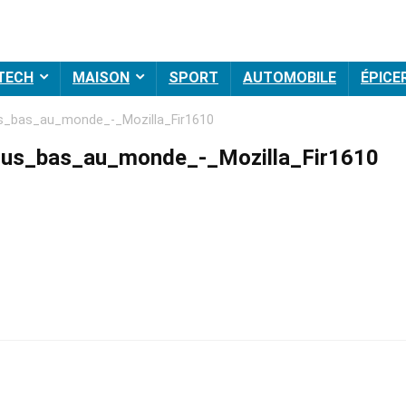
 TECH
MAISON
SPORT
AUTOMOBILE
ÉPICE
us_bas_au_monde_-_Mozilla_Fir1610
lus_bas_au_monde_-_Mozilla_Fir1610