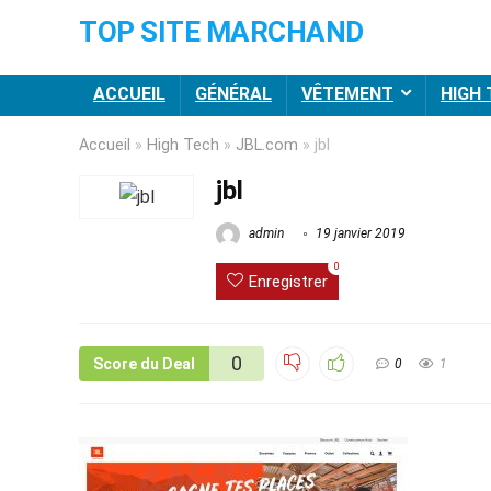
TOP SITE MARCHAND
ACCUEIL
GÉNÉRAL
VÊTEMENT
HIGH
Accueil
»
High Tech
»
JBL.com
»
jbl
jbl
admin
19 janvier 2019
0
Enregistrer
0
Score du Deal
0
1