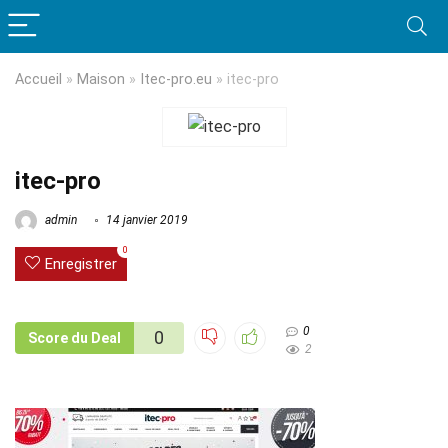
Accueil
»
Maison
»
Itec-pro.eu
»
itec-pro
itec-pro
admin
14 janvier 2019
0
Enregistrer
0
0
Score du Deal
2