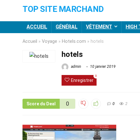
TOP SITE MARCHAND
ACCUEIL
GÉNÉRAL
VÊTEMENT
HIGH
Accueil
»
Voyage
»
Hotels.com
»
hotels
hotels
admin
10 janvier 2019
0
Enregistrer
0
Score du Deal
0
2