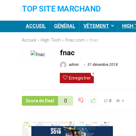
TOP SITE MARCHAND
ACCUEIL
GÉNÉRAL
VÊTEMENT
HIGH
Accueil
»
High Tech
»
Fnac.com
»
fnac
fnac
admin
31 décembre 2018
0
Enregistrer
0
Score du Deal
0
4