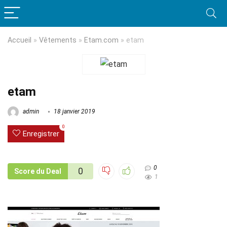
Accueil
»
Vêtements
»
Etam.com
»
etam
etam
admin
18 janvier 2019
0
Enregistrer
0
0
Score du Deal
1