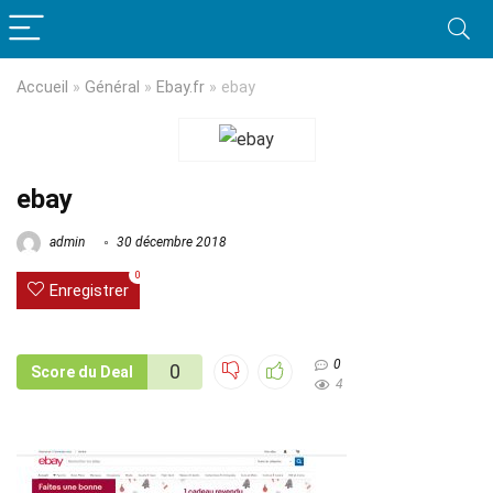
Accueil
»
Général
»
Ebay.fr
»
ebay
ebay
admin
30 décembre 2018
0
Enregistrer
0
0
Score du Deal
4