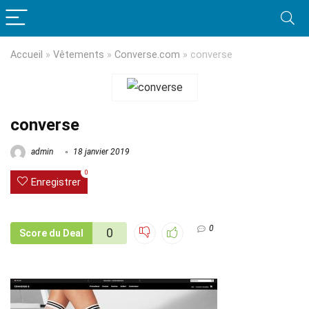
Accueil
»
Vêtements
»
Converse.com
»
converse
converse
admin
18 janvier 2019
0
Enregistrer
0
0
Score du Deal