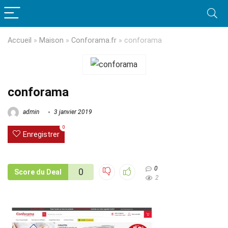
Accueil
»
Maison
»
Conforama.fr
»
conforama
conforama
admin
3 janvier 2019
0
Enregistrer
0
0
Score du Deal
2