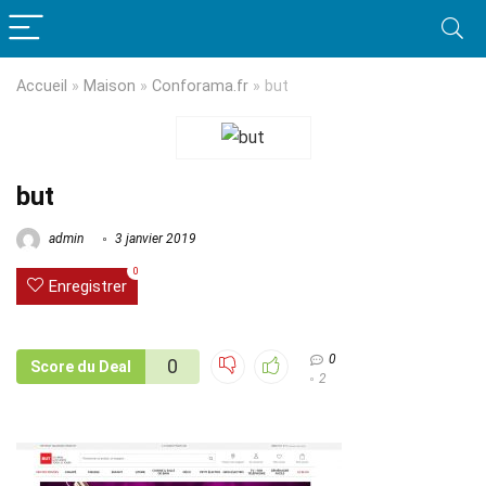
Accueil
»
Maison
»
Conforama.fr
»
but
but
admin
3 janvier 2019
0
Enregistrer
0
0
Score du Deal
2