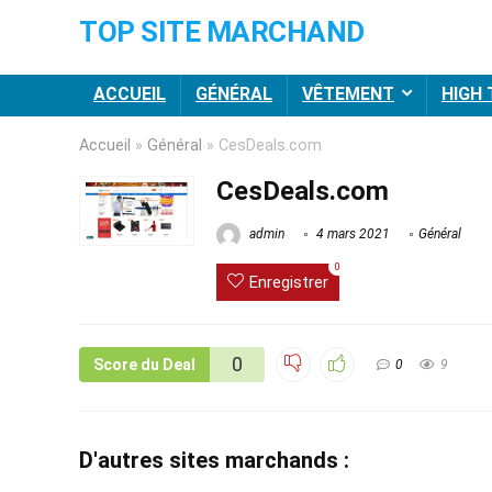
TOP SITE MARCHAND
ACCUEIL
GÉNÉRAL
VÊTEMENT
HIGH
Accueil
»
Général
»
CesDeals.com
CesDeals.com
admin
4 mars 2021
Général
0
Enregistrer
0
Score du Deal
0
9
D'autres sites marchands :