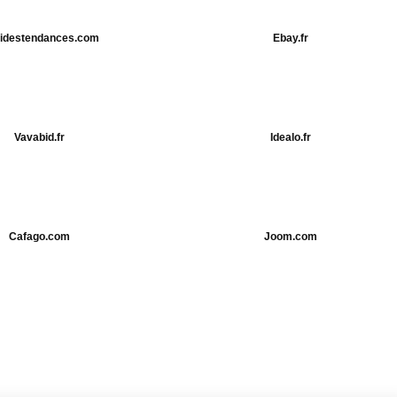
idestendances.com
Ebay.fr
Vavabid.fr
Idealo.fr
Cafago.com
Joom.com