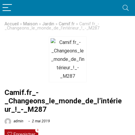
Accueil
»
Maison
»
Jardin
»
Camif.fr
»
Camif.fr_-
_Changeons_le_monde_de_l’intérieur_!_-_M287
Camif.fr_-
_Changeons_le_monde_de_l’intérie
ur_!_-_M287
admin
2 mai 2019
0
Enregistrer