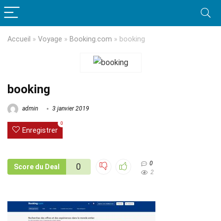
Accueil
»
Voyage
»
Booking.com
»
booking
booking
admin
3 janvier 2019
0
Enregistrer
0
0
Score du Deal
2