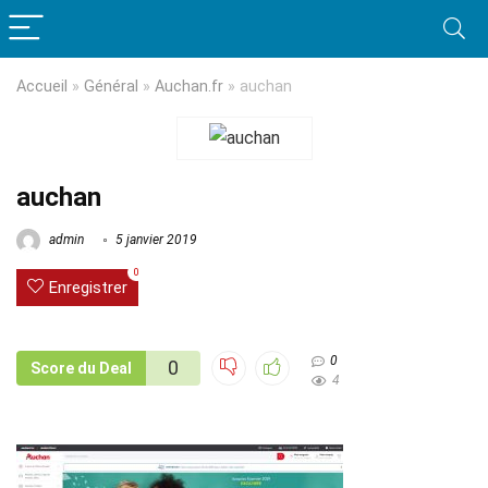
Accueil
»
Général
»
Auchan.fr
»
auchan
auchan
admin
5 janvier 2019
0
Enregistrer
0
0
Score du Deal
4