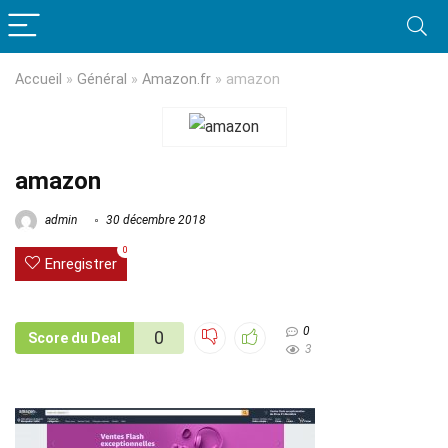
Accueil
»
Général
»
Amazon.fr
»
amazon
amazon
admin
30 décembre 2018
0
Enregistrer
0
0
Score du Deal
3