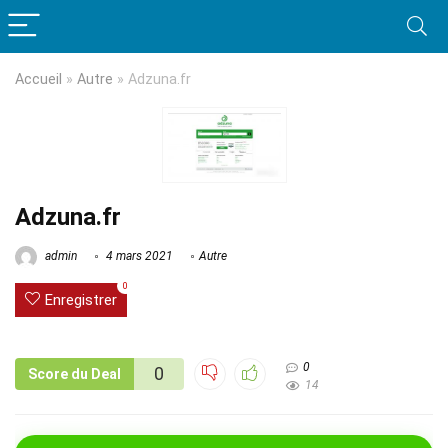
Accueil
»
Autre
»
Adzuna.fr
Adzuna.fr
admin
4 mars 2021
Autre
0
Enregistrer
0
0
Score du Deal
14